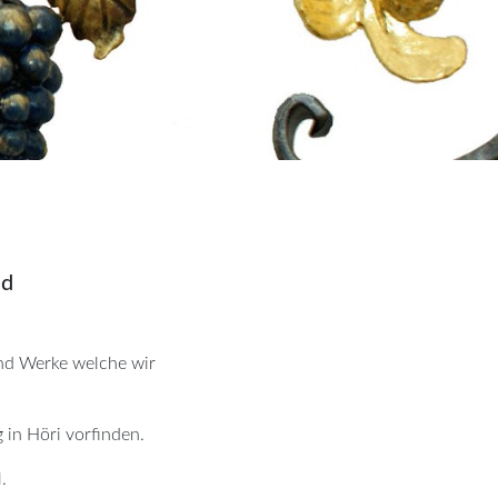
nd
und Werke welche wir
g in Höri vorfinden.
.