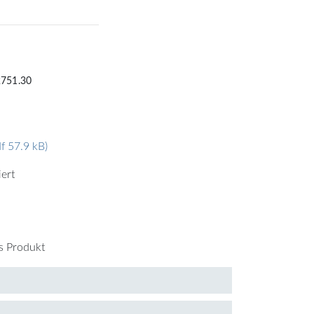
2751.30
df 57.9 kB)
iert
es Produkt