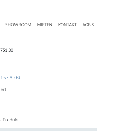
SHOWROOM
MIETEN
KONTAKT
AGB'S
2751.30
df 57.9 kB)
iert
es Produkt